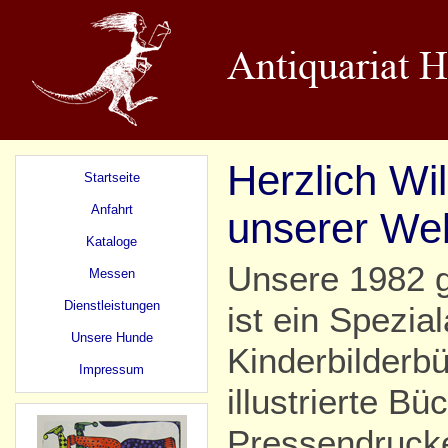
Herzlich Wi
Startseite
Anfahrt
unserer We
Kataloge
Unsere 1982 
Messen
Dienstleistungen
ist ein Spezial
Unsere Hunde
Kinderbilderbü
Impressum
illustrierte Bü
Pressendrucke